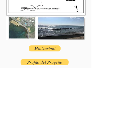
Motivazioni
Profilo del Progetto
Nuovi prodotti
Sviluppo di strumenti meccanici
Sistema di monitoraggio
Risultati attesi